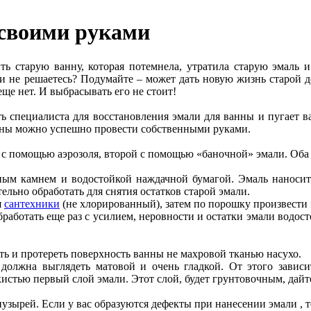
 своими руками
ь старую ванну, которая потемнела, утратила старую эмаль и
и не решаетесь? Подумайте – может дать новую жизнь старой д
ще нет. И выбрасывать его не стоит!
ь специалиста для восстановления эмали для ванны и пугает ва
нны можно успешно провести собственными руками.
, с помощью аэрозоля, второй с помощью «баночной» эмали. Оба
ивным камнем и водостойкой наждачной бумагой. Эмаль наноси
льно обработать для снятия остатков старой эмали.
я
сантехники
(не хлорированный), затем по порошку произвести
работать еще раз с усилием, неровности и остатки эмали водост
ить и протереть поверхность ванны не махровой тканью насухо.
 должна выглядеть матовой и очень гладкой. От этого завис
кистью первый слой эмали. Этот слой, будет грунтовочным, дайт
пузырей. Если у вас образуются дефекты при нанесении эмали , т