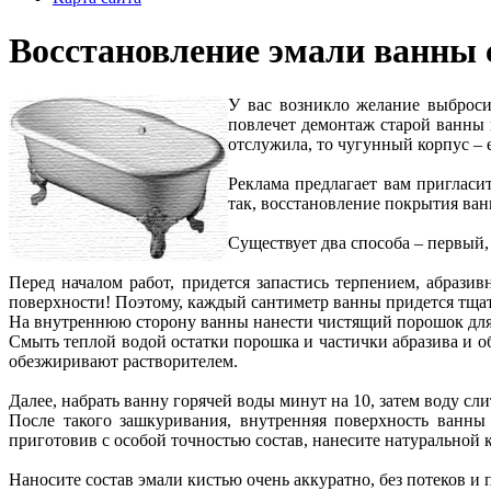
Восстановление эмали ванны
У вас возникло желание выбросит
повлечет демонтаж старой ванны 
отслужила, то чугунный корпус – е
Реклама предлагает вам пригласит
так, восстановление покрытия ва
Существует два способа – первый
Перед началом работ, придется запастись терпением, абраз
поверхности! Поэтому, каждый сантиметр ванны придется тщате
На внутреннюю сторону ванны нанести чистящий порошок дл
Смыть теплой водой остатки порошка и частички абразива и об
обезжиривают растворителем.
Далее, набрать ванну горячей воды минут на 10, затем воду сл
После такого зашкуривания, внутренняя поверхность ванны
приготовив с особой точностью состав, нанесите натуральной 
Наносите состав эмали кистью очень аккуратно, без потеков и 