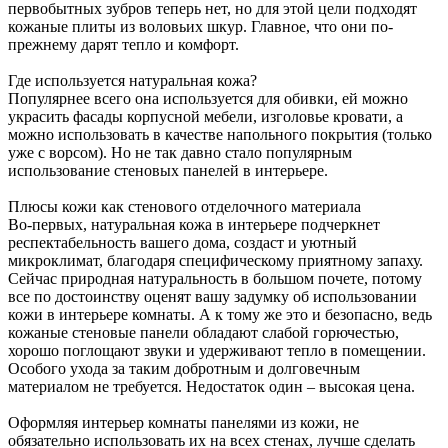
первобытных зубров теперь нет, но для этой цели подходят
кожаные плиты из воловьих шкур. Главное, что они по-
прежнему дарят тепло и комфорт.
Где используется натуральная кожа?
Популярнее всего она используется для обивки, ей можно
украсить фасады корпусной мебели, изголовье кровати, а
можно использовать в качестве напольного покрытия (только
уже с ворсом). Но не так давно стало популярным
использование стеновых панелей в интерьере.
Плюсы кожи как стенового отделочного материала
Во-первых, натуральная кожа в интерьере подчеркнет
респектабельность вашего дома, создаст и уютный
микроклимат, благодаря специфическому приятному запаху.
Сейчас природная натуральность в большом почете, потому
все по достоинству оценят вашу задумку об использовании
кожи в интерьере комнаты. А к тому же это и безопасно, ведь
кожаные стеновые панели обладают слабой горючестью,
хорошо поглощают звуки и удерживают тепло в помещении.
Особого ухода за таким добротным и долговечным
материалом не требуется. Недостаток один – высокая цена.
Оформляя интерьер комнаты панелями из кожи, не
обязательно использовать их на всех стенах, лучше сделать