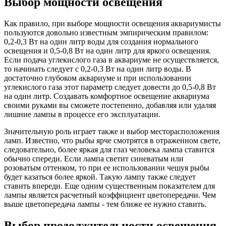
Выбор мощности освещения
Как правило, при выборе мощности освещения аквариумисты
пользуются довольно известным эмпирическим правилом:
0,2-0,3 Вт на один литр воды для создания нормального
освещения и 0,5-0,8 Вт на один литр для яркого освещения.
Если подача углекислого газа в аквариуме не осуществляется,
то начинать следует с 0,2-0,3 Вт на один литр воды. В
достаточно глубоком аквариуме и при использовании
углекислого газа этот параметр следует довести до 0,5-0,8 Вт
на один литр. Создавать комфортное освещение аквариума
своими руками вы сможете постепенно, добавляя или удаляя
лишние лампы в процессе его эксплуатации.
Значительную роль играет также и выбор месторасположения
ламп. Известно, что рыбы ярче смотрятся в отраженном свете,
следовательно, более яркая для глаз человека лампа ставится
обычно спереди. Если лампа светит синеватым или
розоватым оттенком, то при ее использовании чешуя рыбы
будет казаться более яркой. Такую лампу также следует
ставить впереди. Еще одним существенным показателем для
лампы является расчетный коэффициент цветопередачи. Чем
выше цветопередача лампы - тем ближе ее нужно ставить.
Выбор продолжительности освещения