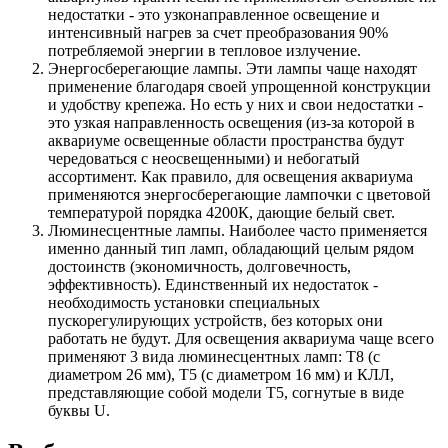
недостатки - это узконаправленное освещение и
интенсивный нагрев за счет преобразования 90%
потребляемой энергии в тепловое излучение.
Энергосберегающие лампы. Эти лампы чаще находят
применение благодаря своей упрощенной конструкции
и удобству крепежа. Но есть у них и свои недостатки -
это узкая направленность освещения (из-за которой в
аквариуме освещенные области пространства будут
чередоваться с неосвещенными) и небогатый
ассортимент. Как правило, для освещения аквариума
применяются энергосберегающие лампочки с цветовой
температурой порядка 4200К, дающие белый свет.
Люминесцентные лампы. Наиболее часто применяется
именно данный тип ламп, обладающий целым рядом
достоинств (экономичность, долговечность,
эффективность). Единственный их недостаток -
необходимость установки специальных
пускорегулирующих устройств, без которых они
работать не будут. Для освещения аквариума чаще всего
применяют 3 вида люминесцентных ламп: Т8 (с
диаметром 26 мм), Т5 (с диаметром 16 мм) и КЛЛ,
представляющие собой модели Т5, согнутые в виде
буквы U.